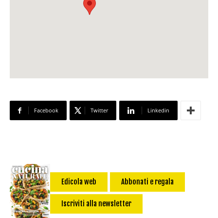
Facebook
Twitter
Linkedin
Edicola web
Abbonati e regala
Iscriviti alla newsletter