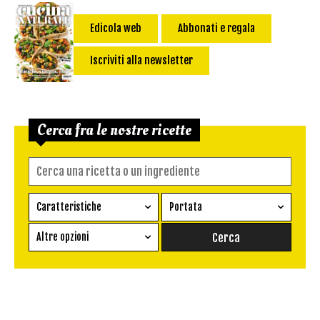
Edicola web
Abbonati e regala
Iscriviti alla newsletter
Cerca fra le nostre ricette
Caratteristiche
Portata
Ricetta vegetariana
Antipasto
Altre opzioni
Senza glutine
Conserva
Difficoltà
Senza latte e derivati
Contorno
senza uova
Dessert
Impatto Glicemico:
Vegan
Pane