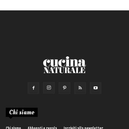
Primo
Salsa
Calorie max (kcal):
Secondo
Torta salata
Ricetta di:
Chi siamo
Chi siamo
Abbonati e regala
Iscriviti alla newsletter