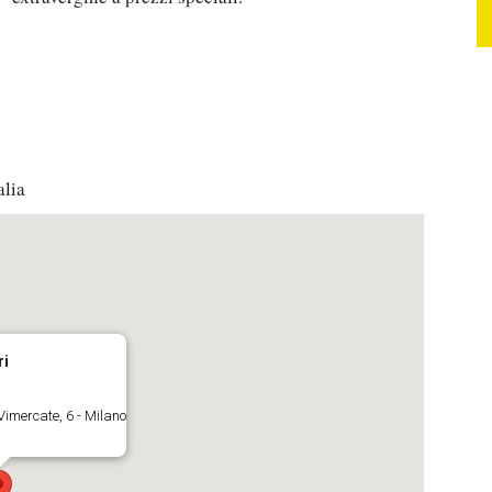
alia
ri
imercate, 6 - Milano