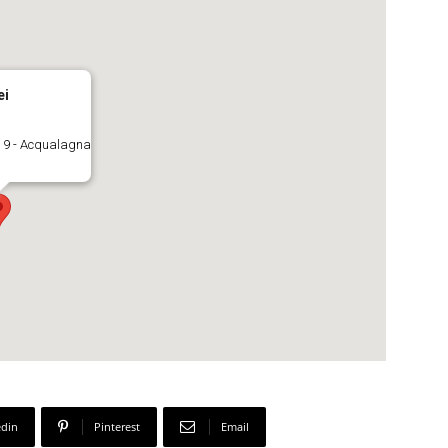
ei
, 9 - Acqualagna
edin
Pinterest
Email