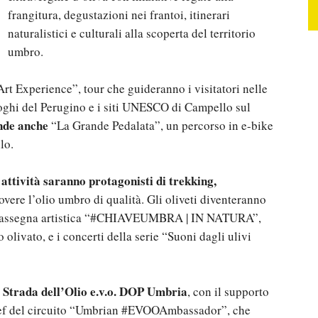
frangitura, degustazioni nei frantoi, itinerari
naturalistici e culturali alla scoperta del territorio
umbro.
rt Experience”, tour che guideranno i visitatori nelle
oghi del Perugino e i siti UNESCO di Campello sul
de anche
“La Grande Pedalata”, un percorso in e-bike
lo.
n attività saranno protagonisti di trekking,
ere l’olio umbro di qualità. Gli oliveti diventeranno
la rassegna artistica “#CHIAVEUMBRA | IN NATURA”,
 olivato, e i concerti della serie “Suoni dagli ulivi
Strada dell’Olio e.v.o. DOP Umbria
e
, con il supporto
 chef del circuito “Umbrian #EVOOAmbassador”, che