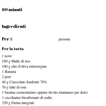
60 minuti
Ingredienti
Per
persone
Per la torta
1
uovo
180
g
Malto di riso
100
g
olio d'oliva extravergine
1
Banana
2
pere
40
g
Cioccolato fondente
70%
70
g
latte di soia
1
bustina
cremortartaro
oppure lievito istantaneo per dolci
1
cucchiaino
bicarbonato di sodio
250
g
Farina integrale