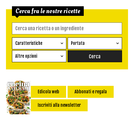
Cerca fra le nostre ricette
Caratteristiche
Portata
Ricetta vegetariana
Antipasto
Altre opzioni
Senza glutine
Conserva
Difficoltà
Senza latte e derivati
Contorno
senza uova
Dessert
Impatto Glicemico:
Vegan
Pane
Edicola web
Abbonati e regala
Primo
Iscriviti alla newsletter
Salsa
Calorie max (kcal):
Secondo
Torta salata
Ricetta di: