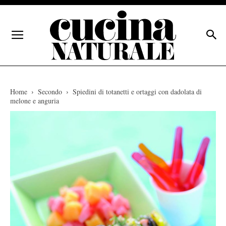
Home
Secondo
Spiedini di totanetti e ortaggi con dadolata di
melone e anguria