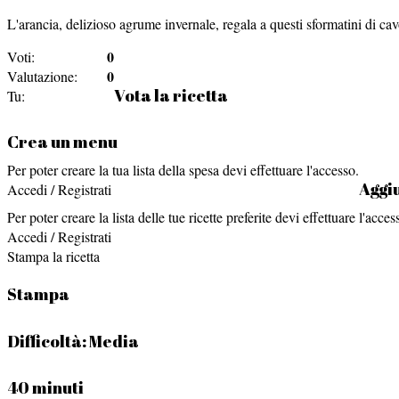
L'arancia, delizioso agrume invernale, regala a questi sformatini di ca
0
Voti:
0
Valutazione:
Vota la ricetta
Tu:
Crea un menu
Per poter creare la tua lista della spesa devi effettuare l'accesso.
Aggiu
Accedi / Registrati
Per poter creare la lista delle tue ricette preferite devi effettuare l'acces
Accedi / Registrati
Stampa la ricetta
Stampa
Difficoltà:
Media
40 minuti