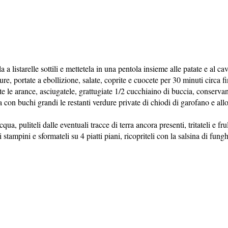
a a listarelle sottili e mettetela in una pentola insieme alle patate e al cav
e, portate a ebollizione, salate, coprite e cuocete per 30 minuti circa fi
e le arance, asciugatele, grattugiate 1/2 cucchiaino di buccia, conservand
a con buchi grandi le restanti verdure private di chiodi di garofano e all
, puliteli dalle eventuali tracce di terra ancora presenti, tritateli e frull
stampini e sformateli su 4 piatti piani, ricopriteli con la salsina di fungh