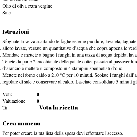
Olio di oliva extra vergine
Sale
Istruzioni
Sfogliate la verza scartando le foglie esterne più dure, lavatela, tagliatel
alloro lavate, versate un quantitativo d’acqua che copra appena le verdur
Mondate e mettete a bagno i funghi in una tazza di acqua tiepida; lavat
Tenete da parte 2 cucchiaiate delle patate cotte, passate al passaverdur
d’arancio e mettete il composto in 4 stampini spennellati d’olio.
Mettete nel forno caldo a 210 °C per 10 minuti. Scolate i funghi dall’acqua
regolare di sale e conservare al caldo. Lasciate consolidare 5 minuti gli 
0
Voti:
0
Valutazione:
Vota la ricetta
Tu:
Crea un menu
Per poter creare la tua lista della spesa devi effettuare l'accesso.