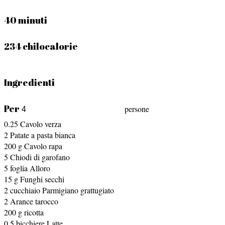
40 minuti
234 chilocalorie
Ingredienti
Per
persone
0.25
Cavolo verza
2
Patate a pasta bianca
200
g
Cavolo rapa
5
Chiodi di garofano
5
foglia
Alloro
15
g
Funghi secchi
2
cucchiaio
Parmigiano grattugiato
2
Arance tarocco
200
g
ricotta
0.5
bicchiere
Latte