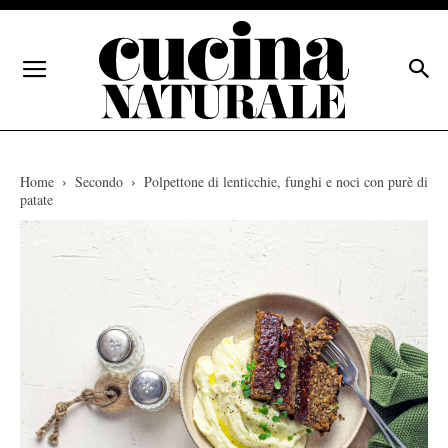
Home
Secondo
Polpettone di lenticchie, funghi e noci con purè di
patate