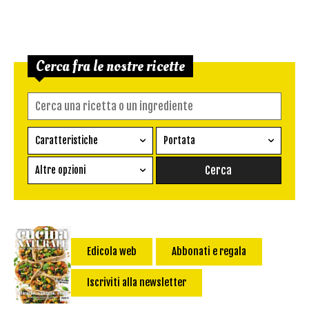
Cerca fra le nostre ricette
Caratteristiche
Portata
Ricetta vegetariana
Antipasto
Altre opzioni
Senza glutine
Conserva
Difficoltà
Senza latte e derivati
Contorno
senza uova
Dessert
Impatto Glicemico:
Vegan
Pane
Edicola web
Abbonati e regala
Primo
Iscriviti alla newsletter
Salsa
Calorie max (kcal):
Secondo