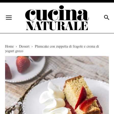
Home
Dessert
Plumcake con zuppetta di fragole e crema di
yogurt greco