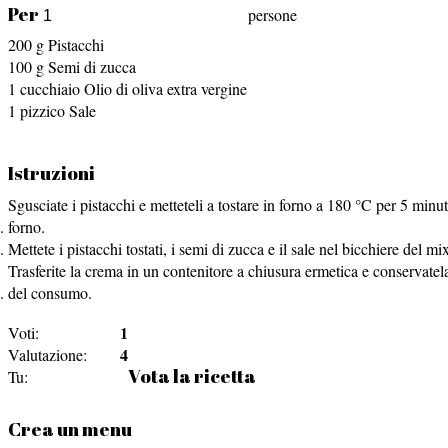
Per
persone
200
g
Pistacchi
100
g
Semi di zucca
1
cucchiaio
Olio di oliva extra vergine
1
pizzico
Sale
Istruzioni
Sgusciate i pistacchi e metteteli a tostare in forno a 180 °C per 5 minut
forno.
Mettete i pistacchi tostati, i semi di zucca e il sale nel bicchiere del m
Trasferite la crema in un contenitore a chiusura ermetica e conservatela
del consumo.
1
Voti:
4
Valutazione:
Vota la ricetta
Tu:
Crea un menu