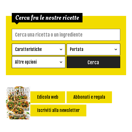
Cerca fra le nostre ricette
Caratteristiche
Portata
Ricetta vegetariana
Antipasto
Altre opzioni
Senza glutine
Conserva
Difficoltà
Senza latte e derivati
Contorno
senza uova
Dessert
Impatto Glicemico:
Vegan
Pane
Edicola web
Abbonati e regala
Primo
Iscriviti alla newsletter
Salsa
Calorie max (kcal):
Secondo
Torta salata