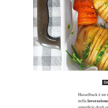
Co
Hasselback è un r
lavorazione 
nella
superficie degli o