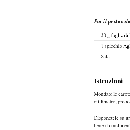
Per il pesto vel
30
g
foglie di
1
spicchio
Ag
Sale
Istruzioni
Mondate le carote
millimetro, preoc
Disponetele su un
bene il condiment