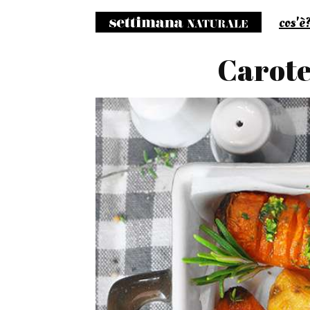
cos'è
S
Carote