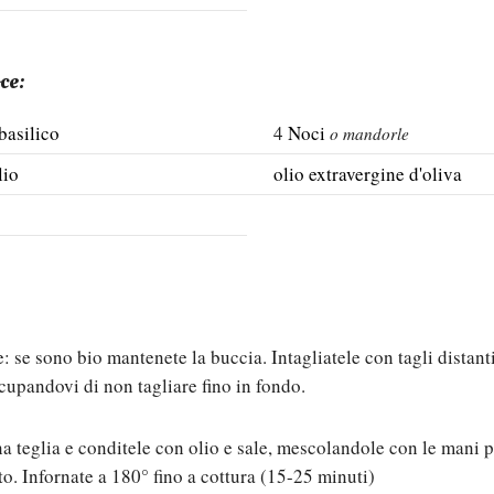
oce:
 basilico
4
Noci
o mandorle
lio
olio extravergine d'oliva
: se sono bio mantenete la buccia. Intagliatele con tagli distant
cupandovi di non tagliare fino in fondo.
a teglia e conditele con olio e sale, mescolandole con le mani p
o. Infornate a 180° fino a cottura (15-25 minuti)