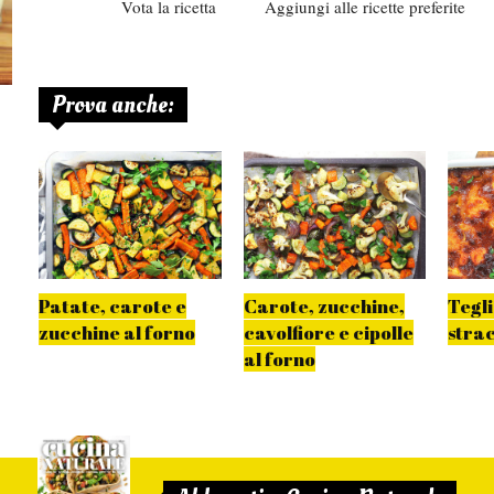
Vota la ricetta
Aggiungi alle ricette preferite
Prova anche:
o
Patate, carote e
Carote, zucchine,
Tegli
zucchine al forno
cavolfiore e cipolle
strac
al forno