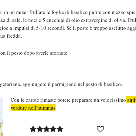
e, in un mixer frullate le foglie di basilico pulite con mezzo spi
a di sale, le noci e 5 cucchiai di olio extravergine di oliva. Fru
 cioè a impulsi di 5-10 secondi. Se il pesto è troppo asciutto ag
qua fredda.
con il pesto dopo averle sfornate.
egetariana, aggiungete il parmigiano nel pesto di basilico.
Con le carote rimaste potete preparare un velocissimo
anti
verdure nell'hummus