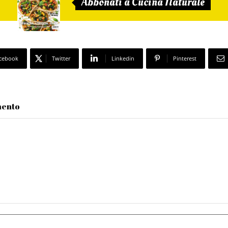
Abbonati a Cucina Naturale
cebook
Twitter
Linkedin
Pinterest
mento