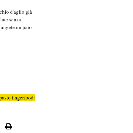
cchio d'aglio già
llate senza
giungete un paio
pasto fingerfood: