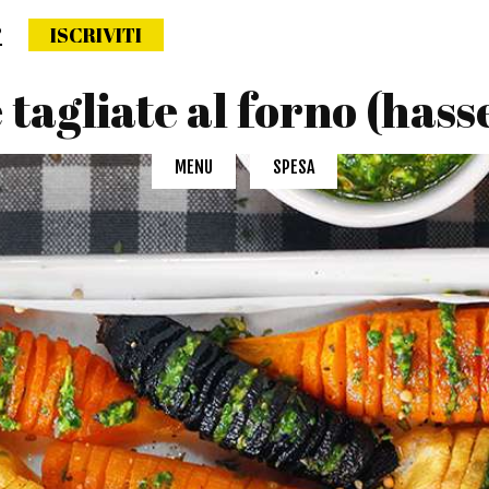
?
ISCRIVITI
ettimana naturale
 tagliate al forno (hass
MENU
SPESA