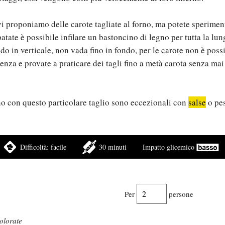
 vi proponiamo delle carote tagliate al forno, ma potete sperime
patate è possibile infilare un bastoncino di legno per tutta la lu
ndo in verticale, non vada fino in fondo, per le carote non è poss
enza e provate a praticare dei tagli fino a metà carota senza mai
no con questo particolare taglio sono eccezionali con
salse
o pes
Difficoltà:
facile
30 minuti
Impatto glicemico
Per
persone
olorate