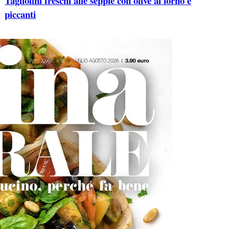
Tagliolini freschi alle seppie con olive al forno e
piccanti