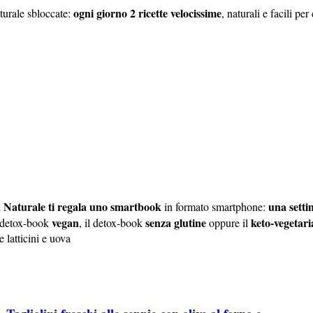
ogni giorno 2 ricette velocissime
aturale sbloccate:
, naturali e facili 
 Naturale ti regala uno smartbook
una sett
in formato smartphone:
vegan
senza glutine
keto-vegetar
il detox-book
, il detox-book
oppure il
 latticini e uova