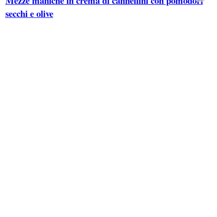
Mezze maniche in crema di cannellini con pomodori
secchi e olive