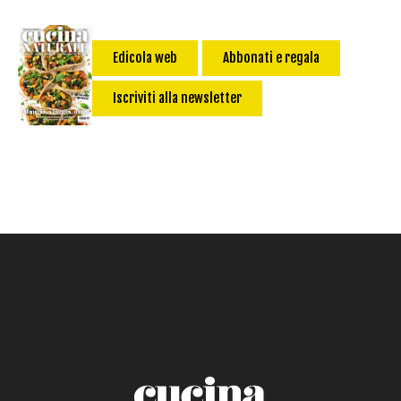
senza uova
Dessert
Impatto Glicemico:
Vegan
Pane
Edicola web
Abbonati e regala
Primo
Iscriviti alla newsletter
Salsa
Calorie max (kcal):
Secondo
Torta salata
Ricetta di: