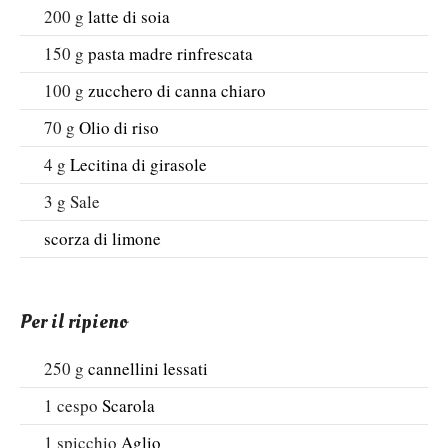
200
g
latte di soia
150
g
pasta madre rinfrescata
100
g
zucchero di canna chiaro
70
g
Olio di riso
4
g
Lecitina di girasole
3
g
Sale
scorza di limone
Per il ripieno
250
g
cannellini lessati
1
cespo
Scarola
1
spicchio
Aglio