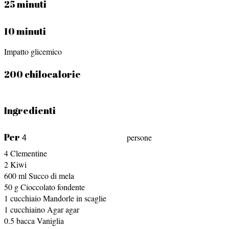
25 minuti
10 minuti
Impatto glicemico
200 chilocalorie
Ingredienti
Per
persone
4
Clementine
2
Kiwi
600
ml
Succo di mela
50
g
Cioccolato fondente
1
cucchiaio
Mandorle in scaglie
1
cucchiaino
Agar agar
0.5
bacca
Vaniglia