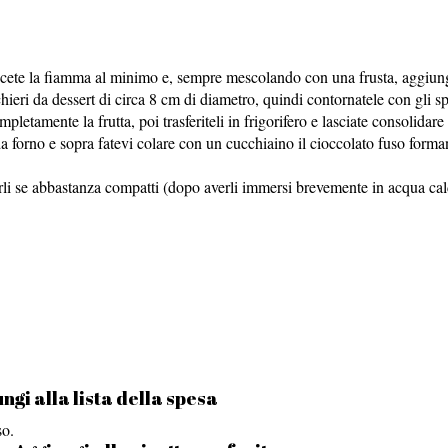
iducete la fiamma al minimo e, sempre mescolando con una frusta, aggiunge
chieri da dessert di circa 8 cm di diametro, quindi contornatele con gli sp
pletamente la frutta, poi trasferiteli in frigorifero e lasciate consolidar
 forno e sopra fatevi colare con un cucchiaino il cioccolato fuso formand
marli se abbastanza compatti (dopo averli immersi brevemente in acqua cald
ngi alla lista della spesa
so.